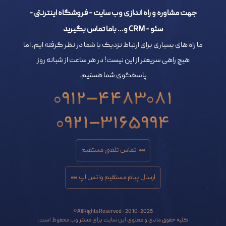
جهت مشاوره و راه اندازی وب سایت - فروشگاه اینترنتی -
سئو - CRM و... باما تماس بگیرید
ما راه های بسیاری برای ارتباط نزدیک با شما در نظر گرفته ایم، اما
هیچ راهی سریعتر از این نیست! در هر ساعت از شبانه روز
پاسخگوی شما هستیم.
0912-4483081
0921-3165994
تماس تلفنی مستقیم
ارسال پیام مستقیم واتس اپ
All Rights Reserved - 2010-2025 ©
کلیه حقوق مادی و معنوی این سایت برای مستر وب محفوظ است.