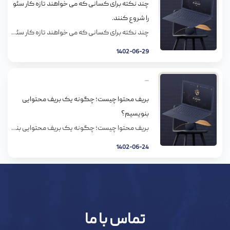
چند نکته برای کسانی که می خواهند تازه کار سئو
را شروع کنند.
چند نکته برای کسانی که می خواهند تازه کار سئو را شروع کنند. سئو تکنیک های زیادی دارد که یا کلاه سفید هست یا سئو کلاه سیاه و یا هم کلا خاکستری . شما به عنوان یک سئو کار باید تشخیص دهید که کدام تکنیک کلاه سیاه هست و کدام کلاه سفید پس این مقاله […]
1402-06-29
بریف محتوا چیست؛ چگونه یک بریف محتوایی
بنویسیم؟
بریف محتوا چیست؛ چگونه یک بریف محتوایی بنویسیم؟ در دنیای امروز، نوشتن بریف محتوا (Content Brief) یکی از مهارت‌های اساسی در حوزه تولید محتوا به شمار می‌رود. بریف به صورت خلاصه و مختصر، اطلاعاتی را در مورد بخش‌های مختلف یک محتوا ارائه می‌دهد. در واقع برای جذب توجه مخاطبان بسیار مؤثر است و اگر به‌درستی […]
1402-06-24
تماس با ما