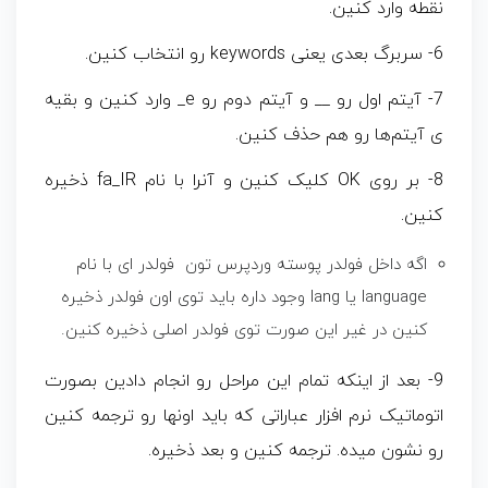
نقطه وارد کنین.
6- سربرگ بعدی یعنی keywords رو انتخاب کنین.
7- آیتم اول رو __ و آیتم دوم رو e_ وارد کنین و بقیه
ی آیتم‌ها رو هم حذف کنین.
8- بر روی OK کلیک کنین و آنرا با نام fa_IR ذخیره
کنین.
اگه داخل فولدر پوسته وردپرس تون فولدر ای با نام
language یا lang وجود داره باید توی اون فولدر ذخیره
کنین در غیر این صورت توی فولدر اصلی ذخیره کنین.
9- بعد از اینکه تمام این مراحل رو انجام دادین بصورت
اتوماتیک نرم افزار عباراتی که باید اونها رو ترجمه کنین
رو نشون میده. ترجمه کنین و بعد ذخیره.