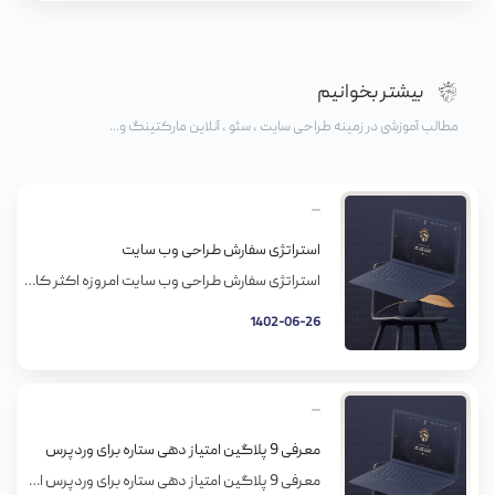
بیشتر بخوانیم
مطالب آموزشی در زمینه طراحی سایت ، سئو ، آنلاین مارکتینگ و...
استراتژی سفارش طراحی وب سایت
استراتژی سفارش طراحی وب سایت امروزه اکثر کاربران اینترنت می دانند که به علت افزایش تعداد صفحات اینترنتی و وب سایت ها در سراسر دنیا و همچنین در کشور خودمان، تنها داشتن وب سایت دیگر مثل گذشته امتیاز خاصی محسوب نمی شود و آنچه باعث تمایز و برجسته شدن کسب و کار یا موسسه (یا […]
1402-06-26
معرفی 9 پلاگین امتیاز دهی ستاره برای وردپرس
معرفی 9 پلاگین امتیاز دهی ستاره برای وردپرس افزودن امتیازدهی ستاره به سایت شما به مشتریان امکان میده محصولات و خدمات شما رو بررسی کنن، در حالی که اثبات اجتماعی شما رو بهبود می بخشن. در این مقاله، من بهترین پلاگین های رتبه بندی یا همان امتیازدهی ستاره رو برای وردپرس معرفی میکنم، بنابراین می […]