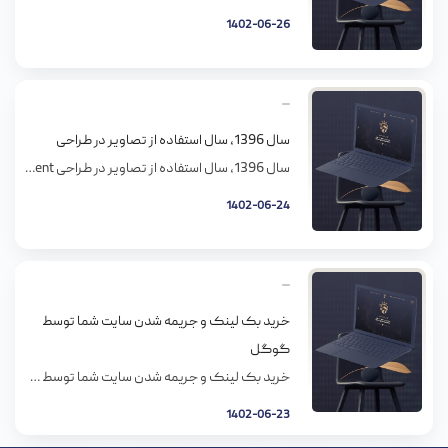
1402-06-26
سال 1396، سال استفاده از تصاویر در طراحی
سال 1396، سال استفاده از تصاویر در طراحی Untitled Document در بین فهرست مدهای طراحی امسال (1396) که طراح های مختلف پیشنهاد داده بودند، یه سری پیش بینی های مشترکی به چشم میخورد، مثلا: استفاده از رنگهای درخشان قالب های جداکننده نمایشگر ظهور تصاویر البته قبلا هم در طراحی وب از تصاویر استفاده شده. سالهای […]
1402-06-24
خرید بک لینک و جریمه شدن سایت شما توسط
گوگل
خرید بک لینک و جریمه شدن سایت شما توسط گوگل آنچه همه متخصصان سئو روی آن اتفاق نظر دارند این است که خرید بک لینک شمشیری دو لبه است؛ از یک‌سو ممکن است باعث جریمه شدن سایت شما توسط گوگل شود و از سوی دیگر می‌توانید از آن برای افزایش رتبه سایت خود استفاده کنید. […]
1402-06-23