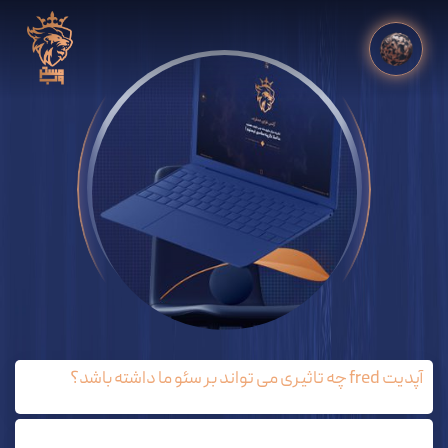
آپدیت fred چه تاثیری می تواند بر سئو ما داشته باشد؟