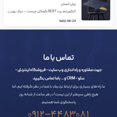
زبان انسان
الگوریتم برت BERT گوگل چیست – درک بهتر زبان انسان الگوریتم برت BERT گوگل چیست؟ آیا می‌دانید الگوریتم برت گوگل چیست و چگونه کار می‌کند؟ گوگل دائماً در حال بهتر کردن نتایجی است که به کاربران نشان می‌دهد و این کار را با معرفی الگوریتم‌های جدید انجام می‌دهد. جدیدترین مدل معرفی شده توسط گوگل، الگوریتم […]
1402-06-23
تماس با ما
جهت مشاوره و راه اندازی وب سایت - فروشگاه اینترنتی -
سئو - CRM و... باما تماس بگیرید
ما راه های بسیاری برای ارتباط نزدیک با شما در نظر گرفته ایم، اما
هیچ راهی سریعتر از این نیست! در هر ساعت از شبانه روز
پاسخگوی شما هستیم.
0912-4483081