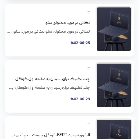
نکاتی در مورد محتوای سئو
نکاتی در مورد محتوای سئو نکاتی در مورد سئوی محتوا از مطالب خاص استفاده کنید یه متن سئو شده همیشه خاصه و اگه دیگران از روش کپی کنن، باز هم از بین کپی هاش بهترینه. گوگل داره به سختی با “مطالب تکراری” مبارزه می کنه، پس با وسوسه ی استفاده از توصیفات پیش ساخته برای […]
1402-06-25
چند تکنیک برای رسیدن به صفحه اول گوگل
چند تکنیک برای رسیدن به صفحه اول گوگل این را هم در نظر داشته باشید که ۷۵% درصد کاربران فقط صفحه اول را مشاهده می کنند. یعنی فرقی ندارد که شما صفحه دوم باشید یا صفحه دهم پس تمرکز خودتان را باید بزارید روی صفحه اول پیشنهاد می کنیم این مطلب را مطالعه کنید چون […]
1402-06-29
الگوریتم برت BERT گوگل چیست – درک بهتر