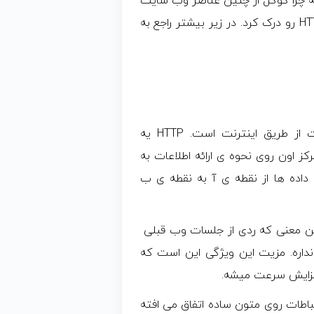
ه چرا گوگل از چنین عناصر وب سایت
ها راضی است، اول از همه باید تفاوت بین HTTP و HTTPS رو درک کرد. در زیر بیشتر راجع به
پروتکل http یه سیستم برای ارسال و دریافت اطلاعات از طریق اینترنت است. HTTP یه
ز اون روی نحوه ی ارائه اطلاعات به
ل داده ها از نقطه ی آ به نقطه ی ب
پروتکل “stateless” است، به این معنی که ردی از جلسات وب قبلی
نداره. مزیت این ویژگی این است که
 افزایش سرعت میشه.
د می کنید تمام ارتباطات روی متون ساده اتفاق می افته