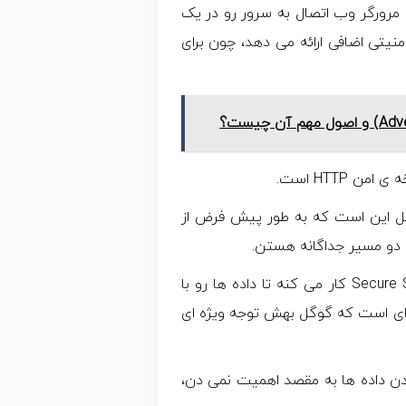
ی کنه. کلاینت http یا https مثل یک مرورگر وب اتصال به سرور رو در یک
رار می کنه. با این حال، https یه لایه امنیتی اضافی ارائه می دهد، چون برای
کل این است که به طور پیش فرض از
HTTPS با پروتکل دیگه ای به نام Secure Sockets Layer (SSL) کار می کنه تا داده ها رو با
ه ای است که گوگل بهش توجه ویژه ای
H و HTTPS به نحوه ی رسیدن داده ها به مقصد اهمیت نمی دن،