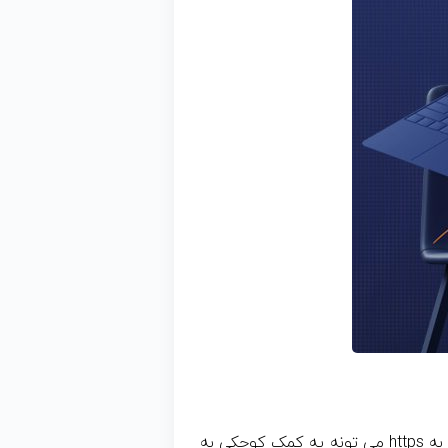
چند سال پیش گوگل رسما اعلام کرد که تغییر سایت ها به https می تونه یه کمک کوچکی به