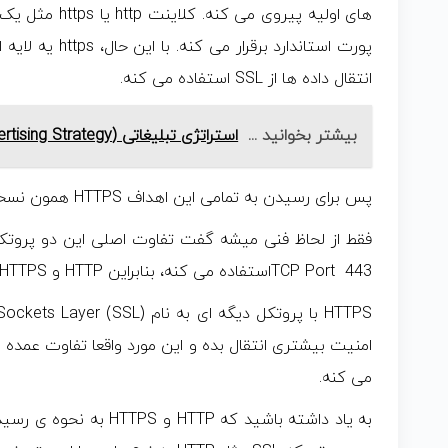
های اولیه پیروی م
پورت استاندارد برق
انتقال داده ها از SSL استفاده می کنه.
بیشتر بخوانید ...
استراتژی تبلیغاتی (Advertising Strategy) و اصول مهم آن چیست؟
پس برای رسیدن به تمامی این اهداف HTTPS همون نسخه ی امن HTTP است.
فقط از لحاظ فنی میشه گفت تفاوت اصلی این دو پروت
TCP Port 443استفاده می کنه، بنابراین HTTP و HTTPS دو مسیر جداگانه هستن.
امنیت بیشتری انتقال بده و این مورد واقعا تفاوت عمد
می کنه.
به یاد داشته باشید که TTP