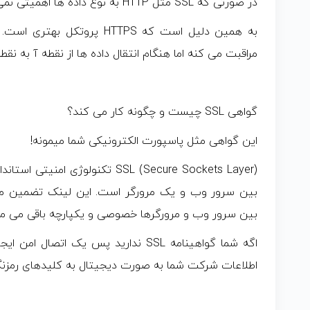
در صورتی که SSL مثل HTTP به نوع داده ها اهمیتی نمی ده.
به همین دلیل است که HTTPS پروت
مراقبت می کنه اما هنگام انتقال داده ها از نقطه آ به نق
گواهی SSL چیست و چگونه کار می کند؟
این گواهی مثل پاسپورت الکترونیکی شما میمونه!
(Secure Sockets Layer) SSL تکنولوژ
بین سرور وب و یک مرورگر است. این لینک تضمین می
بین سرور وب و مرورگرها خصوصی و یکپارچه باقی می مو
اگه شما گواهینامه SSL ندارید پس یک ات
اطلاعات شرکت شما به صورت دیجیتال به کلیدهای رمزن