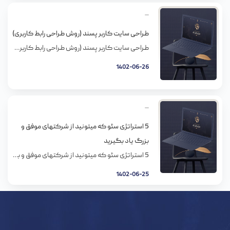
طراحی سایت کاربر پسند (روش طراحی رابط کاربری)
طراحی سایت کاربر پسند (روش طراحی رابط کاربری) در بسیاری از موارد، اهمیت و اولویت همواره با مشتری و کاربر هست. مخصوصا برای این که یه بیزینس بتونه موفق شه باید مشتری ها و کاربرهای راضی داشته باشه. کاری کنین که اونها تجربه خوشی از بازدید از سایت شما داشته باشن و باز هم به […]
1402-06-26
5 استراتژی سئو که میتونید از شرکتهای موفق و
بزرگ یاد بگیرید
5 استراتژی سئو که میتونید از شرکتهای موفق و بزرگ یاد بگیرید بهینه سازی موتور جستجوی طبیعی یا سئو بخش مهمی از ساخت برند دیجیتالی یه کسب و کار محسوب میشه. این کار کمک میکنه تا با بالا بردن رتبه صفحاتتون، جایگاهتونو روی سرچ های آنلاین بالا ببرید. اما فقط در صورتی اثر داره که […]
1402-06-25