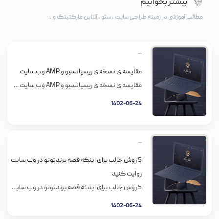
بیشتر بخوانیم
مطالب آموزشی در زمینه طراحی سایت ، سئو ، آنلاین مارکتینگ و...
مقایسه ی نسخه ی ریسپانسیو و AMP وب سایت
مقایسه ی نسخه ی ریسپانسیو و AMP وب سایت طراحی وب ریسپانسیو اکنون به یک ضرورت و پیش نیاز برای طراحی صفحات وب برای ارتقاء سازگاری در اندازه های صفحه نمایش های مختلف، بستر های نرم افزاری و جهت گیری و رفتار کاربر تبدیل شده است. اما بسیاری از مردم درگیر این موضوع هستند که […]
1402-06-24
5 روش جالب برای اینکه قصه برندتونو در وب سایت
روایت کنید
5 روش جالب برای اینکه قصه برندتونو در وب سایت روایت کنید بعضی ها فکر میکنند برای روایت داستان برندشون فقط باید تاریخ های مهم رو دنبال هم ردیف کنند و با یک عکس دانلودی روی صفحه درباره ما بذارن. در صورتی که داستان برندتون باید بتونه شما رو متمایز جلوه بده، باید یه چیزی […]
1402-06-24