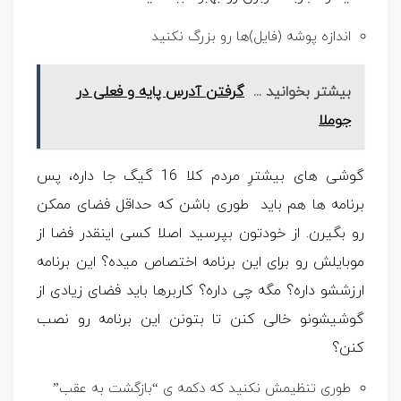
اندازه پوشه (فایل)ها رو بزرگ نکنید
بیشتر بخوانید ...
گرفتن آدرس پایه و فعلی در
جوملا
گوشی های بیشترِ مردم کلا 16 گیگ جا داره، پس
برنامه ها هم باید طوری باشن که حداقل فضای ممکن
رو بگیرن. از خودتون بپرسید اصلا کسی اینقدر فضا از
موبایلش رو برای این برنامه اختصاص میده؟ این برنامه
ارزششو داره؟ مگه چی داره؟ کاربرها باید فضای زیادی از
گوشیشونو خالی کنن تا بتونن این برنامه رو نصب
کنن؟
طوری تنظیمش نکنید که دکمه ی “بازگشت به عقب”