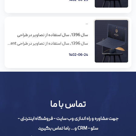
1402-06-25
سال 1396، سال استفاده از تصاویر در طراحی
سال 1396، سال استفاده از تصاویر در طراحی Untitled Document در بین فهرست مدهای طراحی امسال (1396) که طراح های مختلف پیشنهاد داده بودند، یه سری پیش بینی های مشترکی به چشم میخورد، مثلا: استفاده از رنگهای درخشان قالب های جداکننده نمایشگر ظهور تصاویر البته قبلا هم در طراحی وب از تصاویر استفاده شده. سالهای […]
1402-06-24
تماس با ما
جهت مشاوره و راه اندازی وب سایت - فروشگاه اینترنتی -
سئو - CRM و... باما تماس بگیرید