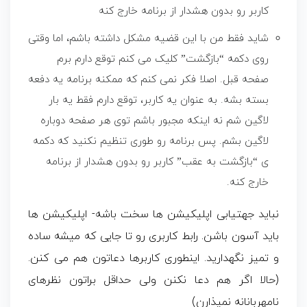
کاربر رو بدون هشدار از برنامه خارج کنه
شاید فقط من با این قضیه مشکل داشته باشم، اما وقتی
روی دکمه “بازگشت” کلیک می کنم توقع دارم برم
صفحه قبل. اصلا فکر نمی کنم که ممکنه برنامه یه دفعه
بسته بشه. به عنوان یه کاربر، توقع دارم فقط یه بار
لاگین شم نه اینکه مجبور باشم توی هر صفحه دوباره
لاگین بشم. پس برنامه رو طوری تنظیم نکنید که دکمه
ی “بازگشت به عقب” کاربر رو بدون هشدار از برنامه
خارج کنه.
نباید جهتیابی اپلیکیشن ها سخت باشه- اپلیکیشن ها
باید آسون باشن. رابط کاربری رو تا جایی که میشه ساده
و تمیز نگهدارید. اینطوری کاربرها دعاتون هم می کنن.
(حالا اگر هم دعا نکنن ولی حداقل براتون نظرهای
نامهربانانه نمیذارن)