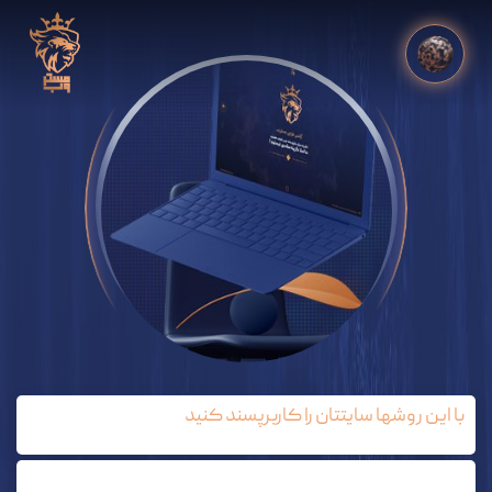
با این روشها سایتتان را کاربرپسند کنید