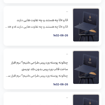
Ui و Ux چه هستند و چه تفاوت هایی دارند
Ui و Ux چه هستند و چه تفاوت هایی دارند ui و ux چیست؟ ui و ux چیه؟ ui و ux دیزاینر چیست؟ تفاوت ui و ux، آموزش ui و ux، احتمالا به دنبال جواب این سوالات و درک بهتری از یوآی و یوایکس هستید، پس با من در مستر وب همراه باشید تا به […]
1402-06-26
چگونه پوسته وردپرس طراحی کنیم؟ نرم افزار
ساخت قالب وردپرس بدون کد نویسی
چگونه پوسته وردپرس طراحی کنیم؟ نرم افزار ساخت قالب وردپرس بدون کد نویسی وقتی طراحی پوسته وردپرس رو شروع می کنید شاید دلتون بخواد برای سایت وردپرسی تان طراحی پوسته مخصوص انجام بدهید. اینکار اصلا به مقداری که به نظر میاد سخت نیست خیلی اسونتر از چیزیه که فکرشم بشه کرد. طراحی پوسته وردپرس برای شروع لازمه که: […]
1402-06-26