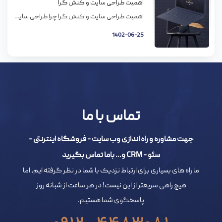
اهمیت طراحی سایت واکنش گرا
اهمیت طراحی سایت واکنش گرا چرا طراحی سایت واکنش گرا (ریسپانسیو) اینقدر مهم است؟ اگه میپرسید سایت واکنش گرا چیه، باید بگم سایت واکنش گرا روی طیف وسیعی از دستگاه های مختلف کار می کنه. دستگاه هایی مثل تلفن های همراه، گوشی های هوشمند، تبلت ها و کامپیوترهای خونگی. سایت واکنش گرا طوری طراحی و […]
1402-06-25
تماس با ما
جهت مشاوره و راه اندازی وب سایت - فروشگاه اینترنتی -
سئو - CRM و... باما تماس بگیرید
ما راه های بسیاری برای ارتباط نزدیک با شما در نظر گرفته ایم، اما
هیچ راهی سریعتر از این نیست! در هر ساعت از شبانه روز
پاسخگوی شما هستیم.
0912-4483081