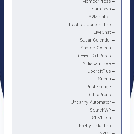
MemberPress
LearnDash
S2Member
Restrict Content Pro
LiveChat
Sugar Calendar
Shared Counts
Revive Old Posts
Antispam Bee
UpdraftPlus
Sucuri
PushEngage
RafflePress
Uncanny Automator
SearchWP
SEMRush
Pretty Links Pro
WPML