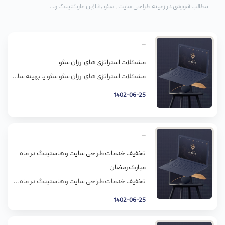
مطالب آموزشی در زمینه طراحی سایت ، سئو ، آنلاین مارکتینگ و...
مشکلات استراتژی های ارزان سئو
مشکلات استراتژی های ارزان سئو سئو یا بهینه سازی موتور جستجو، راه و روشیه که مطمئن بشیم محتوا، سایت و پلتفرم های شبکه های اجتماعیمون وقتی که عبارت خاصی روی یه موتور جستجو (مثل گوگل) سرچ میشه، دیده میشن. بهینه سازی سایت و محتوا به بالا رفتن رتبه سایتتون کمک میکنه و در نتیجه بازدیدکننده […]
1402-06-25
تخفیف خدمات طراحی سایت و هاستینگ در ماه
مبارک رمضان
تخفیف خدمات طراحی سایت و هاستینگ در ماه مبارک رمضان رمضان ماه خودسازی است و مستر وب اعتقاد بسیاری به برکات و فواید این ماه دارد. در این ماه با توجه به ریاضتی که شخص تحمل می نماید بیشتر متوجه امور معنوی خود می گردد و از این بابت تاثیرات بسیار مثبتی در فرد خواهد […]
1402-06-25