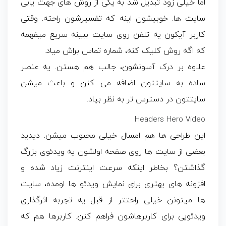
اما خیلی زود تبدیل شد به یکی از روش های جهت یابی
سایت ها. خوبیشون اینه که تفسیرشون راحته. وقتی
کاربر آیکون یه تلفن روی سایت ببینه سریع میفهمه
که اگه روش کلیک کنه، شماره تماس براش میاد.
علاوه بر درک آسونشون، جالب هم هستن. یه عنصر
ساده به سایتتون اضافه می کنن و باعث میشن
سایتتون در دسترس تر به نظر بیاد.
Headers Hero Video
این طراحی ها هم امسال خیلی محبوب میشن. دیدید
بعضی از سایت ها روی صفحه اولشون یه ویدئوی بزرگ
گذاشتن؟ بخاطر اینکه سرعت اینترنت زیاد شده و
افزونه های بهتری برای نمایش ویدئو ها اومده، سایت
ها میتونن خیلی راحتتر از قبل یه تجربه اثرگذاری
ویدئویی برای کاربرهاشون فراهم کنن. کاربرها هم که