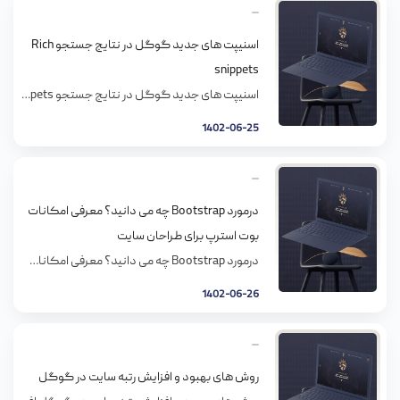
اسنیپت های جدید گوگل در نتایج جستجو Rich
snippets
اسنیپت های جدید گوگل در نتایج جستجو Rich snippets اسنیپت های گوگل به اطلاعات اضافی که در نتایج جستجوی گوگل به کاربران نشان داده می شود می گویند که سه نوع از آنها را در این مقاله به شما معرفی می نمایم. همانطور که در تصویر بالا مشاهده می نماید و با سه فلش به […]
1402-06-25
درمورد Bootstrap چه می دانید؟ معرفی امکانات
بوت استرپ برای طراحان سایت
درمورد Bootstrap چه می دانید؟ معرفی امکانات بوت استرپ برای طراحان سایت تعریف Bootstrap Bootstrap مجموعه ای از ابزارهای رایگان برای ایجاد صفحات وب و نرم افزارهای تحت وب است که شامل دستورات HTML، CSS و توابع جاوا اسکریپت جهت تولید و نمایش فرم ها، دکمه ها، تب ها، ستون ها و سایر المان های […]
1402-06-26
روش های بهبود و افزایش رتبه سایت در گوگل