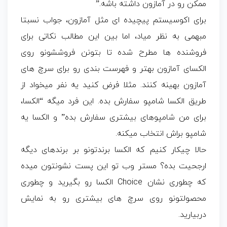
ممکن رو در آمازون داشته باشه.”
برای اکوسیستم پیچیده ای مثل آمازون، جواب نسبتا
مبهمی به نظر میاد، اما بین این مطالب نکاتی برای
فروشنده ها مطرح شده تا بتونن فروششونو روی
الکسای آمازون بهتر و فهرست بندی رو برای سرچ های
آمازون بهینه کنند. مثلا فرض کنید یه نفر میخواد از
طریق الکسا شامپو سفارش بده. این فرد میگه “الکسا،
برای من شامپوهای بیشتری سفارش بده” و الکسا یه
شامپو براش انتخاب میکنه.
حالا چیکار کنیم که الکسا برندتونو بر برندهای دیگه
ارجحیت بده؟ مستر وب تو این پست نشونتون میده
که چطوری نشان Choice الکسا رو بگیرید و چطوری
محصولتونو روی سرچ های بیشتری رو به نمایش
دربیارید.