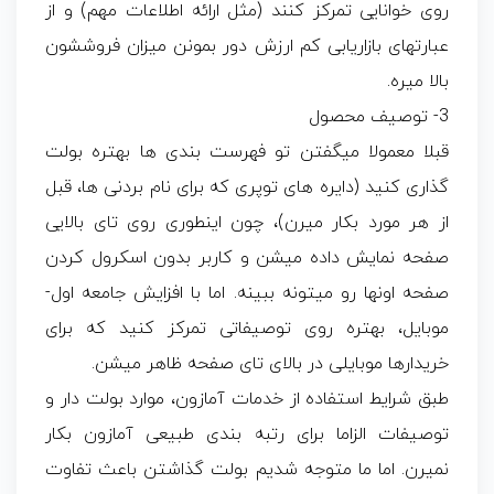
روی خوانایی تمرکز کنند (مثل ارائه اطلاعات مهم) و از
عبارتهای بازاریابی کم ارزش دور بمونن میزان فروششون
بالا میره.
3- توصیف محصول
قبلا معمولا میگفتن تو فهرست بندی ها بهتره بولت
گذاری کنید (دایره های توپری که برای نام بردنی ها، قبل
از هر مورد بکار میرن)، چون اینطوری روی تای بالایی
صفحه نمایش داده میشن و کاربر بدون اسکرول کردن
صفحه اونها رو میتونه ببینه. اما با افزایش جامعه اول-
موبایل، بهتره روی توصیفاتی تمرکز کنید که برای
خریدارها موبایلی در بالای تای صفحه ظاهر میشن.
طبق شرایط استفاده از خدمات آمازون، موارد بولت دار و
توصیفات الزاما برای رتبه بندی طبیعی آمازون بکار
نمیرن. اما ما متوجه شدیم بولت گذاشتن باعث تفاوت