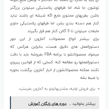
ای باید به اندازه ای باشند که حداکثر 4 اونس مایع بتونه
توشون جا شه، اما ظرفهای پلاستیکی میتونن بزرگتر
باشن. بطریهای محتوی مایع اگه شیشه ای باشند نباید
کنار هم دسته بندی بشن. اما ظرفهای پلاستیکی حاوی
مایعات میتونن تا 5 گالن کنار هم قرار بگیرند.
برای بیشتر انواع محصولات آمازون از این جور
دستورالعمل های دقیق هست، بنابراین هرکس که
میخواد محصولاتشو با برنامه FBA بفروشه باید با دقت
دستورالعملها رو مطالعه کنه. کسایی که از قوانین پیروی
نکنند ممکنه محصولاتشون از انبار آمازون برگشت بخوره
یا ضبط بشه.
برای فروش اولیه، مشتریهاتونو به آمازون بفرستید
بیشتر بخوانید ...
دوره های رایگان آموزش