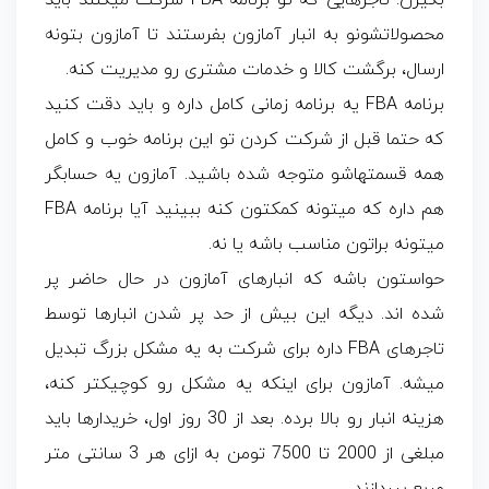
بگیرن. تاجرهایی که تو برنامه FBA شرکت میکنند باید
محصولاتشونو به انبار آمازون بفرستند تا آمازون بتونه
ارسال، برگشت کالا و خدمات مشتری رو مدیریت کنه.
برنامه FBA یه برنامه زمانی کامل داره و باید دقت کنید
که حتما قبل از شرکت کردن تو این برنامه خوب و کامل
همه قسمتهاشو متوجه شده باشید. آمازون یه حسابگر
هم داره که میتونه کمکتون کنه ببینید آیا برنامه FBA
میتونه براتون مناسب باشه یا نه.
حواستون باشه که انبارهای آمازون در حال حاضر پر
شده اند. دیگه این بیش از حد پر شدن انبارها توسط
تاجرهای FBA داره برای شرکت به یه مشکل بزرگ تبدیل
میشه. آمازون برای اینکه یه مشکل رو کوچیکتر کنه،
هزینه انبار رو بالا برده. بعد از 30 روز اول، خریدارها باید
مبلغی از 2000 تا 7500 تومن به ازای هر 3 سانتی متر