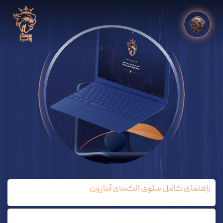
راهنمای کامل سئوی الکسای آمازون