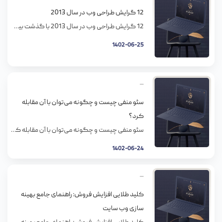
12 گرایش طراحی وب در سال 2013
12 گرایش طراحی وب در سال 2013 با گذشت بیش از نیمی از سال 2013 الگوهای جدیدی در طراحی وب به وجود آمده اند. بعضی از این الگوها از سال قبل پایه گذاری شده بودند و برخی نیز در سال جدید ایجاد شدند. در صورتی که یک طراح وب حرفه ای هستید و یا یک […]
1402-06-25
سئو منفی چیست و چگونه می‌توان با آن مقابله
کرد؟
سئو منفی چیست و چگونه می‌توان با آن مقابله کرد؟ علم سئو در دو سال اخیر تغییرات و پیشرفت‌های متعددی را تجربه کرده است و بسیاری از بازاریابان استراتژی‌های خود را برای کسب رتبه بهتر در گوگل، تغییر داده‌اند، مثلا بالا بردن رتبه سایت در گوگل از طریق کلمات کلیدی دیگر به راحتی گذشته نیست […]
1402-06-24
کلید طلایی افزایش فروش: راهنمای جامع بهینه
سازی وب سایت