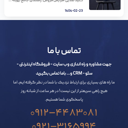
کلید طلایی افزایش فروش: راهنمای جامع بهینه سازی وب سایت در دنیای پر رقابت امروز، داشتن یک وب سایت زیبا و کارآمد کافی نیست. برای اینکه وب سایت شما واقعاً بتواند به عنوان یک ابزار قدرتمند برای افزایش فروش عمل کند، باید به طور مداوم بهینه سازی شود.
1404-02-23
تماس با ما
جهت مشاوره و راه اندازی وب سایت - فروشگاه اینترنتی -
سئو - CRM و... باما تماس بگیرید
ما راه های بسیاری برای ارتباط نزدیک با شما در نظر گرفته ایم، اما
هیچ راهی سریعتر از این نیست! در هر ساعت از شبانه روز
پاسخگوی شما هستیم.
0912-4483081
0921-3165994