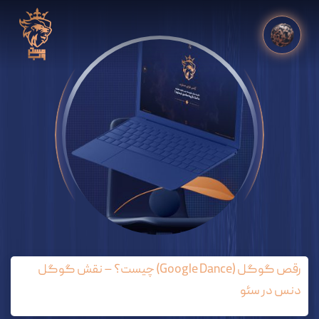
رقص گوگل (Google Dance) چیست؟ – نقش گوگل
دنس در سئو