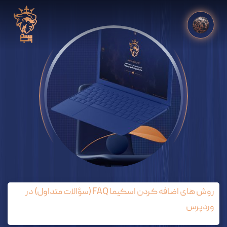
روش های اضافه کردن اسکیما FAQ (سؤالات متداول) در
وردپرس