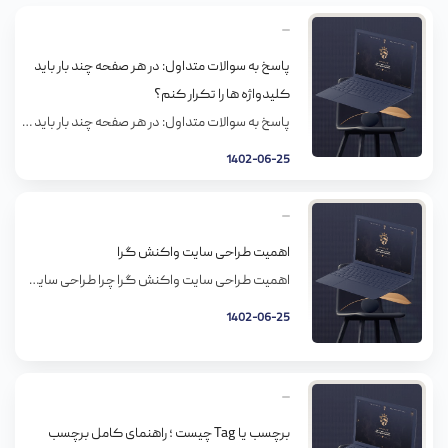
پاسخ به سوالات متداول: در هر صفحه چند بار باید
کلیدواژه ها را تکرار کنم؟
پاسخ به سوالات متداول: در هر صفحه چند بار باید کلیدواژه ها را تکرار کنم؟ این یکی از مداولترین سوالاتیه که تو سئو پرسیده میشه و جواب ثابت و مشخصی هم نداره. اما میتونید طوری از کلیدواژه ها استفاده کنید که به نفع سئوی صفحه­تون بشه. نظر متخصص بازاریابی مستر وب رو در این باره […]
1402-06-25
اهمیت طراحی سایت واکنش گرا
اهمیت طراحی سایت واکنش گرا چرا طراحی سایت واکنش گرا (ریسپانسیو) اینقدر مهم است؟ اگه میپرسید سایت واکنش گرا چیه، باید بگم سایت واکنش گرا روی طیف وسیعی از دستگاه های مختلف کار می کنه. دستگاه هایی مثل تلفن های همراه، گوشی های هوشمند، تبلت ها و کامپیوترهای خونگی. سایت واکنش گرا طوری طراحی و […]
1402-06-25
برچسب یا Tag چیست ؛ راهنمای کامل برچسب