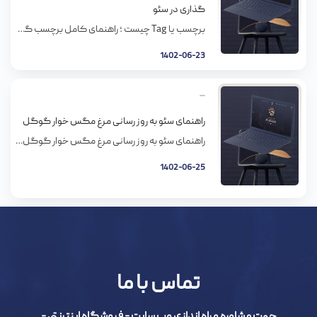
گذاری در سئو
برچسب یا Tag چیست ؛ راهنمای کامل برچسب گذاری در سئو برچسب‌گذاری در صفحات سایت را باید دقیقا مثل راه‌ رفتن روی لبه تیغ در نظر بگیرید. کوچکترین اشتباه می‌تواند تاثیرات منفی روی سئوی سایت بگذارد و اگر اشتباهات‌تان کمی زیاد شود، می‌تواند زحمات زیادی را بر باد دهد. در این مقاله از سایت مستر […]
1402-06-23
راهنمای سئو به روز رسانی مرغ مگس خوار گوگل
راهنمای سئو به روز رسانی مرغ مگس خوار گوگل هر زمان که گوگل الگوریتم خود را به روز رسانی می رساند ، به عنوان مثال الگوریتم جدید گوگل با نام مرغ مگس خوار که به عنوان یک برند جدید معرفی شده، نگرانی هایی از بابت مرگ سئو به وجود می آید. مرغ مگس خوار گوگل، […]
1402-06-25
تماس با ما