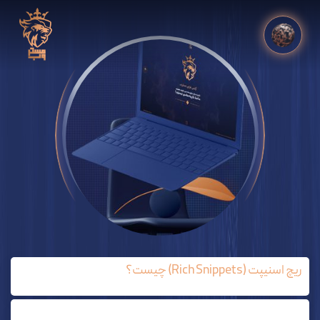
ریچ اسنیپت (Rich Snippets) چیست؟