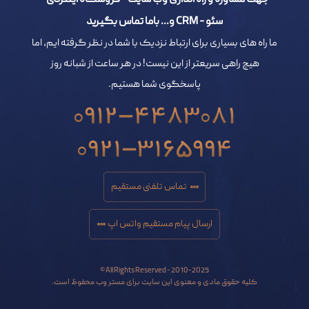
جهت مشاوره و راه اندازی وب سایت - فروشگاه اینترنتی -
سئو - CRM و... باما تماس بگیرید
ما راه های بسیاری برای ارتباط نزدیک با شما در نظر گرفته ایم، اما
هیچ راهی سریعتر از این نیست! در هر ساعت از شبانه روز
پاسخگوی شما هستیم.
0912-4483081
0921-3165994
تماس تلفنی مستقیم
ارسال پیام مستقیم واتس اپ
All Rights Reserved - 2010-2025 ©
کلیه حقوق مادی و معنوی این سایت برای مستر وب محفوظ است.