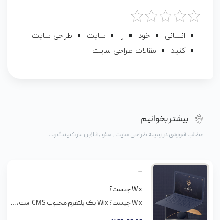
انسانی
خود
را
سایت
طراحی سایت
کنید
مقالات طراحی سایت
بیشتر بخوانیم
مطالب آموزشی در زمینه طراحی سایت ، سئو ، آنلاین مارکتینگ و...
Wix چیست؟
Wix چیست؟ Wix یک پلتفرم محبوب CMS است، اگرچه محدودیت هایی نیز داره. من اغلب خوانندگان رو وادار می کنم بپرسن چطور از Wix به وردپرس برن؟ زیرا هر صاحب کسب و کار باهوشی می دونه وردپرس قطعاً بهتر از Wix است. با این اوصاف، Wix مبتدی پسند است و شاید قابل تأمل باشه. این […]