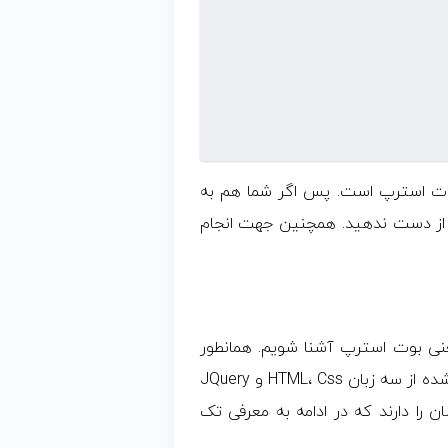
بوت استرپ است. پس اگر شما هم به
را از دست ندهید. همچنین جهت انجام
عنی بوت استرپ آشنا شویم. همانطور
که گفتیم، بوت استرپ یک فریم ورک است که تشکیل شده از سه زبان HTML، Css و JQuery
را دارند که در ادامه به معرفی تک