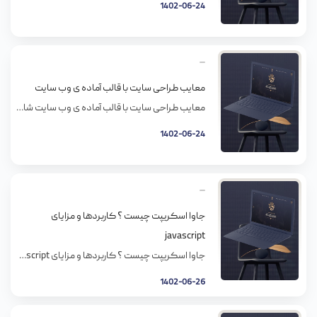
1402-06-24
معایب طراحی سایت با قالب آماده ی وب سایت
معایب طراحی سایت با قالب آماده ی وب سایت شاید برای شما هم این اتفاق پیش اومده باشه که بخواید برای کم کردن هزینه هاتون در ابتدای کار از قالب های آماده استفاده کنید. خیلی از وب سایت ها برای طراحی سایت قالب های آماده ی ارزون و یا رایگان ارائه میدن، ممکنه بهتون قول […]
1402-06-24
جاوا اسکریپت چیست ؟ کاربردها و مزایای
javascript
جاوا اسکریپت چیست ؟ کاربردها و مزایای javascript قطعا کسانی به حوزه برنامه نویسی علاقمند هستند، دیر یا زود یک زبان برنامه نویسی را برای یادگیری انتخاب می‌کنند. زبان‌های برنامه نویسی زیادی وجود دارد که جاوا اسکریپت جزو محبوب‌ترین آنها به شمار می‌رود. برای اینکه شما بتوانید بهترین زبان برنامه نویسی را انتخاب کنید، باید […]
1402-06-26