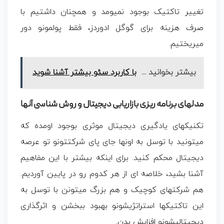
تغییر تاکتیک بوجود نمیومد و همچنان داشتیم با
صرف هزینه برای گوگل ادوردز، فقط پولمونو دور
میریختیم.
بیشتر بخوانید ...
با کاربرد سئو بیشتر آشنا شوید
مدلهای برنامه ریزی بازاریابی دیجیتال و روش شناسی آنها
تکنیکهای یادگیری دیجیتال موثری بوجود اومده که
میتونید با توسل به اونها جای پای شرکتتونو تو عرصه
دیجیتال محکم کنید. برای اینکه بیشتر با این مفاهیم
آشنا بشید، خلاصه ای از هر کدوم رو در پایین آوردیم.
هم شرکتهای کوچیک و هم بزرگ میتونن با توسل به
این تاکتیک­ها استراتژی­شونو بهبود ببخشن و اثرگذاری
دیجیتالی­شونو افزایش بدن.