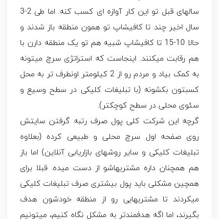
سالهای قبل تو این کار آوازه ای کسب کنه. اما طی 2-3
سال اخیر چند تا کافی­شاپ تو همون منطقه باز شدند و
حالا 10-15 تا کافی­شاپ شبیه هم تو یک منطقه دارن با
هم رقابت میکنند. اینجاست که استراتژی سرچ میتونه
به کمک بیاد و مردم رو از 2 کیلومتر اونطرف تر به محل
کسب­تون بکشونه (با تبلیغات کلیکی در سطح وسیع و
سئوی محلی در سطح کوچکتر).
گرچه این شرکت کلی پول صرف رتبه گرفتن سایتش
روی صفحه اول سرچ محلی و طبیعی کرده (بعلاوه
تبلیغات کلیکی و سایر روشهای بازاریابی آنلاین) اما باز
هم همچنان داره مشتریهاشو از دست میده. قبلا برای
همچین مشکلی باید پول بیشتری صرف تبلیغات کلیکی
میکردند تا مشتریهایی رو از منطقه خودشون هدف
بگیرند، اما اگه هدفمندتر به مشکل نگاه کنیم، میتونیم