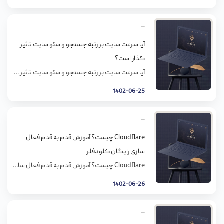
آیا سرعت سایت بر رتبه جستجو و سئو سایت تاثیر
گذار است؟
آیا سرعت سایت بر رتبه جستجو و سئو سایت تاثیر گذار است؟ اگر کار با سایت رو تازه شروع کردید و هنوز به ترافیک مورد نظر نرسیدید، شاید به اینم فکر کرده باشید که آیا سرعت سایت هم میتونه رو رتبه اثر بذاره؟ موتورهای جستجویی مثل گوگل و بینگ یه فهرست دارن که موقع ساماندهی […]
1402-06-25
Cloudflare چیست؟ آموزش قدم به قدم فعال
سازی رایگان کلودفلر
Cloudflare چیست؟ آموزش قدم به قدم فعال سازی رایگان کلودفلر احتمالا شما هم تا به الان با اسم CDN برخورد کردید و می‌دانید که می‌تواند چه فایده‌ای در بهینه سازی سرعت سایت داشته باشد. کلودفلر یکی از بزرگترین شبکه‌های CDN رایگان است که با ویژگی‌های فوق العاده‌ای که دارد، توانسته بیش از ۸ میلیون کاربر […]
1402-06-26