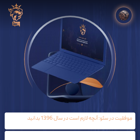
موفقیت در سئو: آنچه لازم است در سال 1396 بدانید