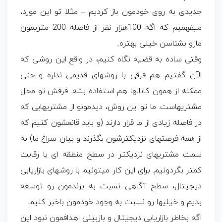
جدیدی به روی خودمون باز کردیم – مثلا تو این مورد،
میفهمیم که اگه 100هزار نفر از فاصله 200 متری­مون
مارو بشناسن خیلی بهتره.
وقتی ساده به قضیه نگاه کنیم، در واقع این روشی که
الآن گفتیم هم فرقی با روشهای قدیمی نداره و حتی
ممکنه از همون کانالها هم استفاده بشه. فرقش تو محل
مشتریهاست. ما تو این روش، دیدمونو از مشتریهایی که
در فاصله زیادی از ما قرار دارند (و باید قانعشون کنیم که
از همه فرصتهای نزدیک­ترشون بگذرند و بیان سراغ ما) به
سمت مشتریهای نزدیک­تر در سطح منطقه ای با رقابت
کمتر بگردونیم. برای این کار میتونیم با روشهای بازاریابی
دیجیتال، سطح آگاهی نسبت به برندمون رو توسعه
بدیم و خیلیها رو نسبت به وجود خودمون باخبر کنیم.
اگه بخاطر بازاریابی دیجیتال و بازبینی اهدافمون نبود این