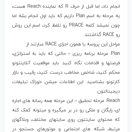
انجام داد، اما قبل از حرف R که نماینده Reach هست،
یه مرحله به اسم Plan داریم که باید اول انجام بشه اما
چون نمیشد کلمه PRACE رو تلفظ کرد، اسم این روش
رو RACE گذاشتند.
مراحل این پروسه یا همون اجزای RACE عبارتند از:
Plan: مرحله برنامه ریزی – حالتی که باید به استراتژی،
فرصتها و اقدامات نگاه کنید. باید موقعیت آنلاینتونو
محکم کنید، شاخص مخاطب درست کنید، رقیب و بازار
کارتونو بشناسید. این اطلاعات میشن خوراک تبلیغات
دیجیتالتون.
Reach: مرحله تحقیق – این مرحله همه رسانه های اجاره
ای، رایگان و ملکی رو در بر میگیره و میتونه کمک کنه
که محتوای سایتتون روی سایتهای مختلف، وبلاگهای
مرتبط، شبکه های اجتماعی و موتورهای جستجو در