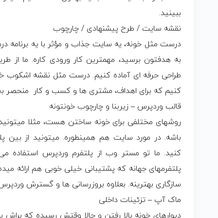
ببینید.
نقشه سایت / طرح پیشنهادی / چارچوب
درست مثل خونه، یه سایت جذاب و مؤثر با یه برنامه در
به هدفتون برسید، مهمترین کار ورودی کاره. ما از طری
طراحی حرفه ای آماده کنیم. درست مثل نقشه اشکوب خون
کنیم که برای اهداف، مشتری ها و کسب و کار منحصر به
قالب وردپرس – زیربنا و چارچوب خونتونه
روشهای مختلفی برای خونه ساختن هست، مثلا میتونید خو
باشه. در مورد سایت هم همینطوره. میتونید از بین پ
کنید. ما تو مستر وب از پلتفرم وردپرس استفاده می
پلتفرمهای جهانه که پشتیبانی خیلی خوبی هم ارائه مید
سازگاری بهترینه. بعلاوه بروزرسانی ها و گسترش وردپرس
ماک آپ – تزئینات داخلی
دیوارهای خونه بالا رفتن و حالا وقتش رسیده که براش ی