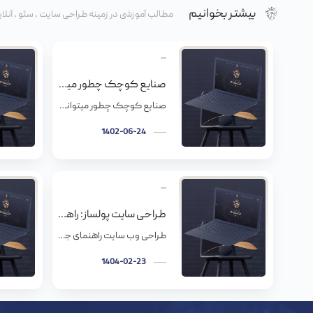
بیشتر بخوانیم
مطالب آموزشی در زمینه طراحی سایت ، سئو ، آنلای
صنایع کوچک چطور میتوانند از سایتهایشان در رقابت بهره ببرند؟
صنایع کوچک چطور میتوانند از سایتهایشان در رقابت بهره ببرند؟ کاری کنید رتبه سایتتون از رتبه سایت برندهای با تجربه بالا بزنه و از این طریق روی اینترنت به کسب و کار کوچیکتون ظاهر بزرگی بدید. اگه از کسایی که دستی تو فناوری دارند و رشد خوبی تو این زمینه دارند نظرشونو در مورد بی […]
1402-06-24
طراحی سایت پولساز: راهنمای جامع جذب مشتری و افزایش فروش
طراحی وب سایت راهنمای جامع اصول و مبانی موفقیت در عصر دیجیتال کنونی، وب سایت‌ها به عنوان ویترین‌های آنلاین کسب‌وکارها، سازمان‌ها و افراد عمل می‌کنند یک وب سایت کارآمد، بیش از یک بروشور دیجیتال است؛ بلکه یک ابزار قدرتمند برای جذب مخاطب، ایجاد برند، ارائه خدمات و در نهایت، دستیابی به اهداف تجاری است طراحی […]
1404-02-23