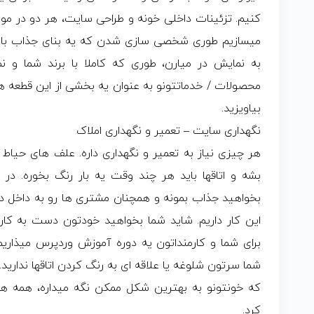
کنیم. تزئینات داخلی خونه و طراحی سایت، هر دو در مور
میسازیم طوری شخصی سازی شدن که یه بنای جذاب با 
به نمایش در میارن، طوری که کاملا با برند شما و ن
محصولات / خدماتتونو به عنوان یه بخشی از این قطعه هن
بیاویزید.
نگهداری سایت – تعمیر و نگهداری املاک
هر چیزی نیاز به تعمیر و نگهداری داره. علف های حیاط خو
بشه و اتاقها باید هر چند وقت یه بار رنگ بخوره. در 
بخواهید جذاب بمونه و همچنان مشتری ها رو به داخل دع
این کار داریم. شاید شما بخواهید خودتون دست به کا
برای شما و کارمنداتون یه دوره آموزش وردپرس میذاریم
شما سرتون شلوغه یا علاقه ای به رنگ کردن اتاقها ندارید. 
که خونتونو به بهترین شکل ممکن نگه میداره، همه ه
کرد.