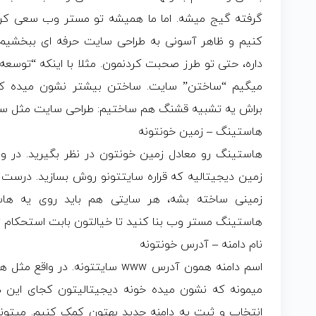
گرفته گیج میشه. اما ما همیشه تو مستر وب سعی کرد
کنیم و ظاهر آسونی به طراحی سایت حرفه ای ببخشیم. 
داره، حتی تو طرز صحبت کردنمون. مثلا با اینکه “توسعه
میگیم “ساختن” سایت. ساختن بیشتر نشون میده که س
براش یه تشبیه قشنگ هم ساختیم: طراحی سایت مثل س
هاستینگ – زمین خونتونه
هاستینگ رو معادل زمین خونتون در نظر بگیرید. در و
زمین دیجیتالیه که قراره سایتتونو روش بسازید. درست 
زمینی ساخته بشه، هر سایتی هم باید روی یه هاس
هاستینگ مستر وب بنا کنید تا خیالتون بابت استحکام ز
نام دامنه – آدرس خونتونه
اسم دامنه همون آدرس www سایتتونه.
میمونه که نشون میده خونه دیجیتالیتون کجای این دن
انتخاب و ثبت یه دامنه جدید بهتون کمک کنیم. میتون