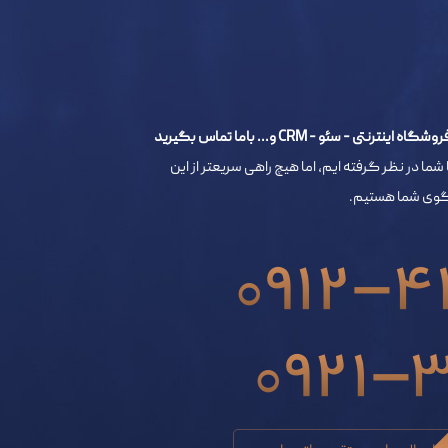
- سئو - CRM و... باما تماس بگیرید
 شما در نظر گرفته ایم، اما هیچ راهی سریعتر از این
خگوی شما هستیم.
0912-4
0921-