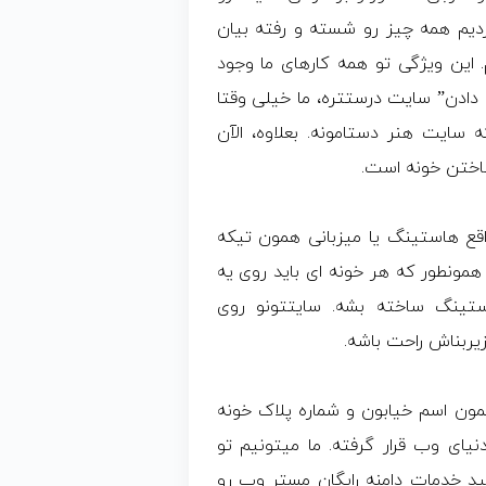
یم همه چیز رو شسته و رفته بیان
این ویژگی تو همه کارهای ما وجود
 دادن” سایت درستتره، ما خیلی وقتا
ایت هنر دستامونه. بعلاوه، الآن
اختن خونه است.
اقع هاستینگ یا میزبانی همون تیکه
همونطور که هر خونه ای باید روی یه
تینگ ساخته بشه. سایتتونو روی
یربناش راحت باشه.
 در واقع مثل همون اسم خیابون و شماره پلاک خونه
یای وب قرار گرفته. ما میتونیم تو
ید خدمات دامنه رایگان مستر وب رو