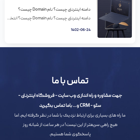
دامنه اینترنتی چیست؟ نام Domain چیست؟
دامنه اینترنتی چیست؟ نام Domain چیست؟ انتخاب و خرید نام دامنه بخش مهمی از استراتژی بازاریابی آنلاین شماست. یک آدرس اینترنتی یا نام دامنه معادل آدرس پستی شما می‌باشد و روشی برای ارتباطات شماست؛ علاوه بر این به مشتریان کمک خواهد کرد وبسایت شما را در اینترنت بیابند. بنابراین نام دامنه در زمان ایجاد وبسایت […]
1402-06-24
تماس با ما
جهت مشاوره و راه اندازی وب سایت - فروشگاه اینترنتی -
سئو - CRM و... باما تماس بگیرید
ما راه های بسیاری برای ارتباط نزدیک با شما در نظر گرفته ایم، اما
هیچ راهی سریعتر از این نیست! در هر ساعت از شبانه روز
پاسخگوی شما هستیم.