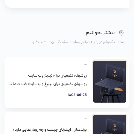
بیشتر بخوانیم
مطالب آموزشی در زمینه طراحی سایت ، سئو ، آنلاین مارکتینگ و...
روشهای تضمینی برای تبلیغ وب سایت
روشهای تضمینی برای تبلیغ وب سایت خب حتما تا اینجا سایتتونو راه انداختید. الآن چی کار میکنید؟ الآن حتما با مشکلات جدیدی روبرو میشید. یکی از مهمترین اون مشکلات ترافیکه. چون باید ترافیک وارد سایتتون بشه تا بتونید محصولاتتونو بفروشید و مشتریهاتونو بیشتر کنید. این 10 روش میتونه به افزایش بازدیدکننده های سایتتون کمک کنه: […]
1402-06-25
برندسازی اینترنتی چیست و چه روش‌هایی دارد؟