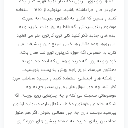
ایده هاتونو توی سرتون نگه ندارید! یه فهرست از ایده
های در حال اجرا داشته باشید. میتونید از Trello استفاده
کنید و همین که فکری به ذهنتون میرسه، به صورت
موضوعی بنویسیدش. اگه فقط یه روز وقت بذارید و به
ایده های جدید فکر کنید کلی توی کارتون جلو می افتید.
این روزها همه دانش ها خیلی سریع دارن پیشرفت می
کنن، به خصوص اگه حوزه کاریتون توی نت فعال باشه.
خودتونو به روز نگه دارید و همین که ایده جدیدی به
ذهنتون میرسه، فوری راجع بهش یه پست بنویسید..
از شبکه های اجتماعی استفاده کنید و ببینید مخاطب مورد
نظر شما چه جور سوال هایی می پرسه، راجع به چه
موضوعاتی صحبت می کنه و چه چیزهایی روی بورسه. اگه
شبکه اجتماعی خودتون مخاطب فعال داره، میتونید ازشون
بپرسید دوست دارن چه جور مطالبی بخونن. اگر هم هنوز
مخاطبین زیادی ندارید، به صفحه پیشرو های حوزه کاری