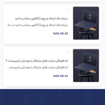
درباره بک لینک و رپورتاژ آگهی بیشتر بدانید
درباره بک لینک و رپورتاژ آگهی بیشتر بدانید در حال حاظر با توجه به پیشرفت روز افزون تکنولوژی رپورتاژ آگهی یکی از تأثیرگذارترین و معتبرترین راه‌ها برای تبلیغ و فروش محصولات آنلاین و حتی حضوری می‌باشد که روزانه بر تعداد طرفداران این نوع تبلیغ افزوده می‌شود و شما می‌توانید همواره با خیالی آسوده از این […]
1402-06-25
آیا گوگل سایت های سازگار با موبایل را میپسندد؟
آیا گوگل سایت های سازگار با موبایل را میپسندد؟ گوگل تأیید کرده که بیش از نیمی از سرچ های اینترنت از طریق موبایل و تبلت انجام میشه. سرچ موبایلی معمولا 60 تا 70 درصد از ترافیک بعضی از مشتری های ما رو تشکیل میده. حتی وقتی مردم بیشتری به تبلت و گوشی های هوشمند دسترسی […]
1402-06-24