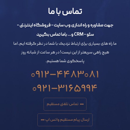
تماس با ما
جهت مشاوره و راه اندازی وب سایت - فروشگاه اینترنتی -
سئو - CRM و... باما تماس بگیرید
ما راه های بسیاری برای ارتباط نزدیک با شما در نظر گرفته ایم، اما
هیچ راهی سریعتر از این نیست! در هر ساعت از شبانه روز
پاسخگوی شما هستیم.
0912-4483081
0921-3165994
تماس تلفنی مستقیم
ارسال پیام مستقیم واتس اپ