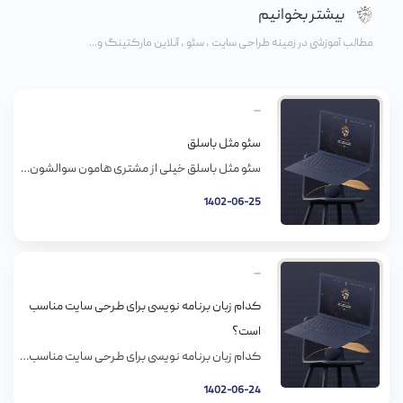
بیشتر بخوانیم
مطالب آموزشی در زمینه طراحی سایت ، سئو ، آنلاین مارکتینگ و...
سئو مثل باسلق
سئو مثل باسلق خیلی از مشتری هامون سوالشون اینه که اون یه کاری که باعث میشه برای کلیدواژه هاشون روی صفحه نتایج گوگل جایگاه اول رو بگیرن چیه. چون خب این هم بخشی از کارِ ماست. در واقع میخوان کلید طلایی جذب ترافیک و تبدیل مشتری رو بدونن. مثل اینکه این دسته از مشتری هامون […]
1402-06-25
کدام زبان برنامه نویسی برای طرحی سایت مناسب
است؟
کدام زبان برنامه نویسی برای طرحی سایت مناسب است؟ این روزها، بازار زبان های سمت سرور بسیار شلوغه. Perl, ASP,JSP, Cold Fusion و خیلیای دیگه. در واقع انتخاب زیاد است. یک تازه وارد از کجا باید بدونه که چه چیزی رو یاد بگیره و چه چیزی رو استفاده کنه؟ انتخاب پلت فرم و برنامه ی […]
1402-06-24