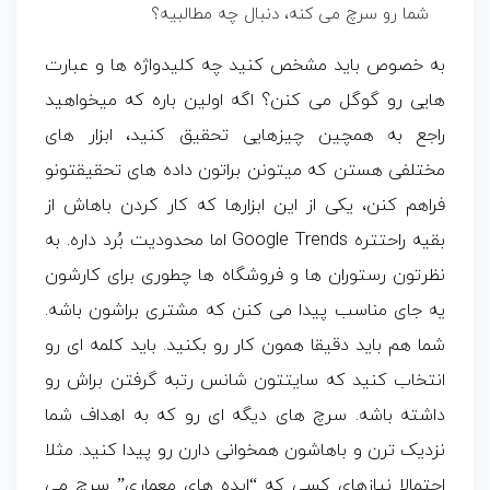
شما رو سرچ می کنه، دنبال چه مطالبیه؟
به خصوص باید مشخص کنید چه کلیدواژه ها و عبارت
هایی رو گوگل می کنن؟ اگه اولین باره که میخواهید
راجع به همچین چیزهایی تحقیق کنید، ابزار های
مختلفی هستن که میتونن براتون داده های تحقیقتونو
فراهم کنن، یکی از این ابزارها که کار کردن باهاش از
بقیه راحتتره Google Trends اما محدودیت بُرد داره. به
نظرتون رستوران ها و فروشگاه ها چطوری برای کارشون
یه جای مناسب پیدا می کنن که مشتری براشون باشه.
شما هم باید دقیقا همون کار رو بکنید. باید کلمه ای رو
انتخاب کنید که سایتتون شانس رتبه گرفتن براش رو
داشته باشه. سرچ های دیگه ای رو که به اهداف شما
نزدیک ترن و باهاشون همخوانی دارن رو پیدا کنید. مثلا
احتمالا نیازهای کسی که “ایده های معماری” سرچ می