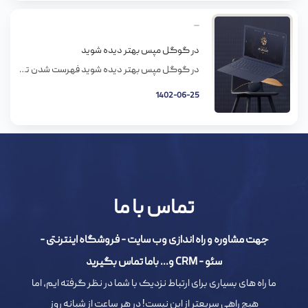
در گوگل مپس بهتر دیده شوید
در گوگل مپس بهتر دیده شوید فهرست شدن تو گوگل مپس برای کسب و کارهای محلی خیلی ضرورت داره. اگه درست تو این فهرست دیده بشید، ترافیک مغازتون بیشتر میشه. برای اینکه تو سرچ نقشه بتونید ترافیک بگیرید، باید تمام قسمتهای مهم رو در پروفایلGoogle My Business (GMB) پوشش بدید. تو این پست روشهایی رو […]
1402-06-25
تماس با ما
جهت مشاوره و راه اندازی وب سایت - فروشگاه اینترنتی -
سئو - CRM و... باما تماس بگیرید
ما راه های بسیاری برای ارتباط نزدیک با شما در نظر گرفته ایم، اما
هیچ راهی سریعتر از این نیست! در هر ساعت از شبانه روز