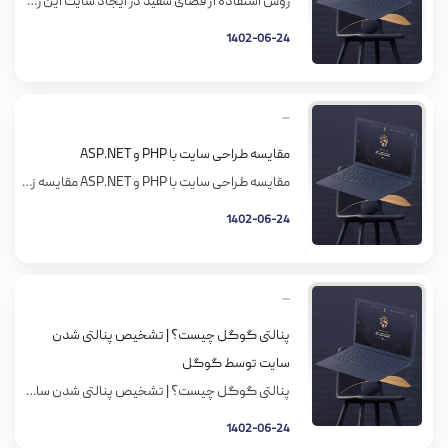
روش استفاده از فضای سفید در ایجاد سایت این روزها دور همه رو حجم وسیعی از اطلاعات، تصاویر و محرک های دیگه گرفته. قبلا صفحات اینترنت پر از بنرهای تبلیغاتی و ویجت و عکس و اینجورچیزها بودند، اما حالا اگه دقت کنید همه طراحی ها به سمت خالی گذاشتن فضا یا به عبارت دیگه فضای […]
1402-06-24
مقایسه طراحی سایت با PHP و ASP.NET
مقایسه طراحی سایت با PHP و ASP.NET مقایسه زبان php و سکوی asp.net برای طراحی سایت بحثی طولانی و تمام نشدنی است. اکثر شرکت ها و برنامه نویسانی که یک زبان برنامه نویسی را یاد میگیرند علاقه مند به دفاع کردن از آن زبان هستند و بعضا دلایل غیر منطقی و غیر علمی برای کار […]
1402-06-24
پنالتی گوگل چیست؟ | تشخیص پنالتی شدن
سایت توسط گوگل
پنالتی گوگل چیست؟ | تشخیص پنالتی شدن سایت توسط گوگل چه زمانی پنالتی گوگل رخ می دهد؟ پنالتی گوگل زمانی رخ می دهد که یکی از الگوریتم های گوگل فعالیت سایت شما برای رسیدن به رتبه های بالای گوگل را غیر قانونی تشخیص دهد. به این ترتیب سایت شما رتبه خود در گوگل را از […]
1402-06-24