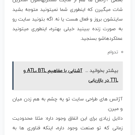
بعضی آژانس ها هم از سایت مشتریهاشون اسکرین
شات میگیرن که اینطوری شما نمیتونید متوجه بشید
سایتشون بروز و فعال هست یا نه. اگه بتونید سایت رو
به صورت زنده ببینید خیلی بهتره، اینطوری میتونید
عملکردهاشو بسنجید.
تدوام
بیشتر بخوانید ...
آشنایی با مفاهیم ATL، BTL و
TTL در بازاریابی
آژانس های طراحی سایت تو یه چشم به هم زدن میان
و میرن.
دلایل زیادی برای این اتفاق وجود داره: مثلا محدودیت
زمانی که تو صنعت وجود داره، اینکه فناوری ها به