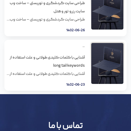
طراحی سایت گردشگری و توریستی – ساخت وب
سایت رزرو تور و هتل
طراحی سایت گردشگری و توریستی – ساخت وب سایت رزرو تور و هتل جهان، جهان گردشگری مجازی هست و هر اندازه به سایت ها و اپلیکیشن های قوی دسترسی داشته باشین، مقصد های گردشگری و فرصت های تفریح بهتری رو برای سیر و سفر در اختیار دارین. هدف ها طراحی سایت برای آژانس ها و […]
1402-06-26
آشنایی با کلمات کلیدی طولانی و علت استفاده از
long tail keywords
آشنایی با کلمات کلیدی طولانی و علت استفاده از long tail keywords رتبه‌ گرفتن در نتایج جستجوی گوگل بیش از هر چیزی به تیزهوشی برای در پیش گرفتن استراتژی‌های درست نیاز دارد. از مرحله تحقیق کلمات کلیدی گرفته تا تحلیل رقبا و تولید محتوا باید بتوانید بهترین استراتژی را که مناسب شماست، تشخیص دهید و […]
1402-06-23
تماس با ما