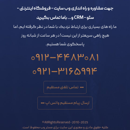
جهت مشاوره و راه اندازی وب سایت - فروشگاه اینترنتی -
سئو - CRM و... باما تماس بگیرید
ما راه های بسیاری برای ارتباط نزدیک با شما در نظر گرفته ایم، اما
هیچ راهی سریعتر از این نیست! در هر ساعت از شبانه روز
پاسخگوی شما هستیم.
0912-4483081
0921-3165994
تماس تلفنی مستقیم
ارسال پیام مستقیم واتس اپ
All Rights Reserved - 2010-2025 ©
کلیه حقوق مادی و معنوی این سایت برای مستر وب محفوظ است.