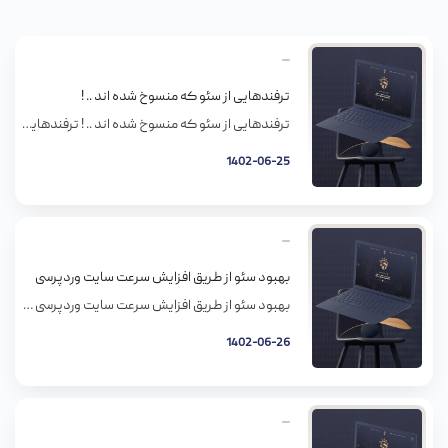
ترفندهایی از سئو که منسوخ شده اند .. !
ترفندهایی از سئو که منسوخ شده اند .. ! ترفندهایی از سئو که منسوخ شده اند .. ! بیشتر بخوانید … چطور محتوای سایت را برای بهتر رتبه گرفتن بر روی موتورهای جستجو بهینه کنیم؟
1402-06-25
بهبود سئو از طریق افزایش سرعت سایت وردپرسی
بهبود سئو از طریق افزایش سرعت سایت وردپرسی سرعت سایت مهمه. وب­سایتهایی که سریعتر لود میشن کام بازدیدکننده رو تلخ نمیکنند. به جز این، تجربه کاربری رو هم بهتر میکنند، نرخ تبدیل بالاتر و رتبه سرچ بالاتر همه از نتایج سرعت بالای سایته. تو این مقاله، نحوه بهبود سئو از طریق افزایش سرعت وب­سایت وردپرسی […]
1402-06-26