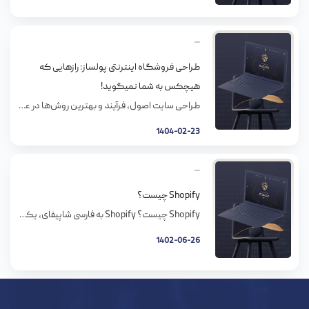
طراحی فروشگاه اینترنتی پولساز: رازهایی که
هیچکس به شما نمیگوید!
طراحی سایت اصول، فرآیند و بهترین روش‌ها در عصر دیجیتال امروز، وب‌سایت‌ها به عنوان ویترین آنلاین کسب‌وکارها، نهادها و حتی افراد، نقشی حیاتی در ارتباط با مخاطبان، ارائه خدمات و دستیابی به اهداف گوناگون ایفا می‌کنند طراحی سایت، فرآیندی است که به خلق این ویترین‌ها می‌پردازد و نیازمند درک عمیقی از اصول طراحی، فناوری‌های وب و نیازهای کاربران است این مقاله به بررسی جامع طراحی سایت، اصول کلیدی آن، فرآیند طراحی، و بهترین روش‌های موجود می‌پردازد تا راهنمای کاملی برای طراحان وب، صاحبان کسب‌وکارها و علاقه‌مندان به این حوزه باشد
1404-02-23
Shopify چیست؟
Shopify چیست؟ Shopify به فارسی شاپیفای، یکی دیگه از پلتفرم های CMS میزبان همه در یکی است. نیازی به خرید میزبانی، نصب هرگونه نرم افزار یا مدیریت مواردی مانند به روزرسانی و پشتیبان گیری نخواهید داشت. این یک رابط مستقیم کشیدن و رها کردن (drag & drop) است. این پلتفرم از فروش درون فروشگاهی پشتیبانی […]
1402-06-26