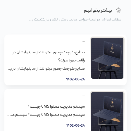
بیشتر بخوانیم
مطالب آموزشی در زمینه طراحی سایت ، سئو ، آنلاین مارکتینگ و...
صنایع کوچک چطور میتوانند از سایتهایشان در
رقابت بهره ببرند؟
صنایع کوچک چطور میتوانند از سایتهایشان در رقابت بهره ببرند؟ کاری کنید رتبه سایتتون از رتبه سایت برندهای با تجربه بالا بزنه و از این طریق روی اینترنت به کسب و کار کوچیکتون ظاهر بزرگی بدید. اگه از کسایی که دستی تو فناوری دارند و رشد خوبی تو این زمینه دارند نظرشونو در مورد بی […]
1402-06-24
سیستم مدیریت محتوا CMS چیست؟
سیستم مدیریت محتوا CMS چیست؟ سیستم مدیریت محتوا، یک نرم افزار کاربردی، یا مجموعه ای از برنامه های مرتبط ست که برای تشکیل و مدیریت متن دیجیتال به کار می رود. CMSها برای مدیریت محتوای سازمانی (ٍECM) و مدیریت محتوای وب ( WCM)استفاده می شوند. یک ECM همکاری در محل کار را، به وسیله ی […]
1402-06-24