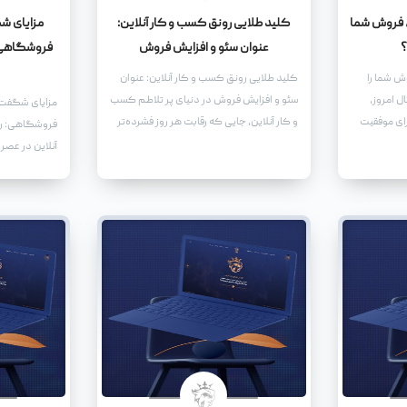
 فروش شما
کلید طلایی رونق کسب و کار آنلاین:
مزایای ش
؟
عنوان سئو و افزایش فروش
فروشگاهی: 
ش شما را
کلید طلایی رونق کسب و کار آنلاین: عنوان
ل امروز،
سئو و افزایش فروش در دنیای پر تلاطم کسب
مزایای شگفت‌
رای موفقیت
و کار آنلاین، جایی که رقابت هر روز فشرده‌تر
فروشگاهی: رو
می‌شود، یافتن راه‌هایی برای متمایز شدن و
آنلاین در عصر 
جلب توجه مخاطبان امری حیاتی است. یکی از
برای هر کسب 
مهم‌ترین ابزارها در این زمینه، استفاده از یک
کارهای فروشگ
عنوان سئو شده و جذاب است که نه تنها
است. طراحی ی
توجه موتورهای جستجو را به خود جلب کند،
به شما این ام
بلکه بازدیدکنندگان را نیز ترغیب به کلیک و
خدمات خود را 
تعامل کند.
عرضه کنید، بل
رونق و توسعه 
می‌آورد.