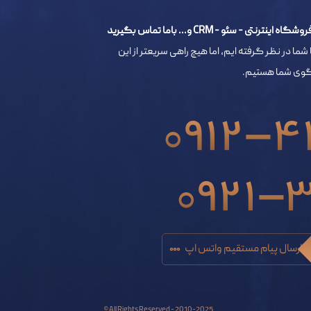
- سئو - CRM و... باما تماس بگیرید
 شما در نظر گرفته ایم، اما هیچ راهی سریعتر از این
خگوی شما هستیم.
0912-4
0921-
ارسال پیام مستقیم واتس اپ
All Rights Reserved - 2010-2025 ©