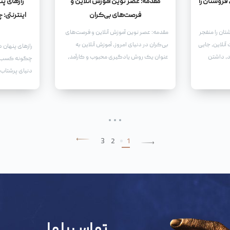
فروشتان را
مقدمه: عصر نوین آموزش آنلاین و
رازهای پ
فرصت‌های بی‌کران
اینترنتی:
تان را منفجر
مقدمه: عصر نوین آموزش آنلاین و فرصت‌های
آنلاین، جایی
بی‌کران در دنیای امروز، آموزش آنلاین به
رازهای پنهان 
د، داشتن
عنوان یک روش یادگیری محبوب و کارآمد،
چگونه کسب و 
د کافی
جایگاه ویژه‌ای پیدا کرده است. با پیشرفت
دنیای پرشتاب ا
فناوری و دسترسی آسان به اینترنت، افراد در هر
ستون فقرات تج
سن و با هر سطح دانش، می‌توانند از
آموزش‌های آنلاین بهره‌مند شوند.
3
2
1