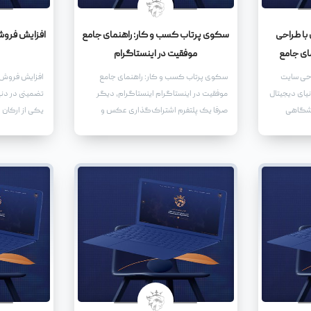
با طراحی
سکوی پرتاب کسب و کار: راهنمای جامع
افزایش فروش 
ای جامع
موفقیت در اینستاگرام
احی سایت
سکوی پرتاب کسب و کار: راهنمای جامع
افزایش فروش ا
یای دیجیتال
موفقیت در اینستاگرام اینستاگرام، دیگر
تضمینی در دنیا
وشگاهی
صرفا یک پلتفرم اشتراک‌گذاری عکس و
یکی از ارکان 
ی، بلکه یک
ویدیو نیست. بلکه به یک سکوی پرتاب
گسترش روزافز
ت که به
قدرتمند برای کسب و کارها، از استارت‌آپ‌های
و کارها ناگزی
 سایت
نوپا گرفته تا برندهای بزرگ و شناخته‌شده،
هستند تا بتوان
ه شما کمک
تبدیل شده است.
خود اختصاص 
سترش دهید،
نهایت،
ر چشمگیری