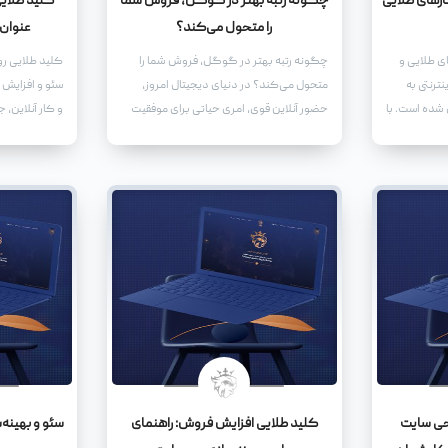
ارهای طلایی
چگونه رتبه بهتر در گوگل، فروش شما
کلید طلایی
را متحول می‌کند؟
عنوان
ی طلایی و
چگونه رتبه بهتر در گوگل، فروش شما را
کلید طلایی رو
ترنتی به
متحول می‌کند؟ در دنیای دیجیتال امروز،
سئو و افزایش
 شده است. با
حضور آنلاین قوی، امری حیاتی برای موفقیت
و کار آنلاین، 
نترنت، کسب
هر کسب‌وکاری است.
می‌شود، یافتن 
 فضای آنلاین
جلب توجه مخا
ر بزرگ را به
مهم‌ترین ابزار
عنوان سئو شده
توجه موتورها
بلکه بازدیدکن
تعامل کند.
حی سایت
کلید طلایی افزایش فروش: راهنمای
سئو و بهینه