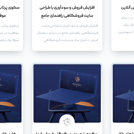
ش آنلاین
افزایش فروش و سودآوری با طراحی
سکوی پرتاب 
سایت فروشگاهی: راهنمای جامع
موفق
 در دنیای
حال رشد
افزایش فروش و سودآوری با طراحی سایت
سکوی پرتاب ک
از مهمترین
فروشگاهی: راهنمای جامع در دنیای دیجیتال
موفقیت در این
ست. یکی از
امروز، داشتن یک وب‌سایت فروشگاهی
صرفا یک پلتف
 هدف،
قدرتمند، نه تنها یک مزیت رقابتی، بلکه یک
ویدیو نیست. 
 موتور
ضرورت برای کسب‌وکارهایی است که به
قدرتمند برای 
دنبال رشد و توسعه هستند. یک سایت
نوپا گرفته تا
فروشگاهی حرفه‌ای می‌تواند به شما کمک
تبدیل شده اس
کند تا دامنه فعالیت خود را گسترش دهید،
مشتریان جدید جذب کنید، و در نهایت،
فروش و سودآوری خود را به طور چشمگیری
افزایش دهید.