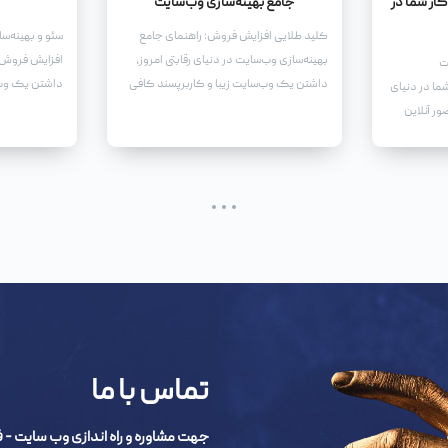
ار شما در
جامع بهینه‌سازی وب‌سایت
کلید طلایی افزایش فروش: راهنمای جامع
سئو و بهینه‌س
بهینه‌سازی وب‌سایت در دنیای رقابتی امروز،
افزایش فروش د
ت
داشتن یک وب‌سایت زیبا و کاربرپسند کافی
داشتن یک وب‌
ا در دنیای
نیست. برای اینکه وب‌سایت شما واقعاً به یک
شدن، جذب مخا
ور آنلاین
ابزار قدرتمند برای افزایش فروش تبدیل شود،
فروش، نیاز به
کسب و
باید آن را بهینه کنید.
دارید.
 و ضروری
ی نه تنها
 محصولات و
از مخاطبان
ی را برای
ه ارمغان
تماس با ما
جهت مشاوره و راه اندازی وب سایت - فروشگاه اینترنتی 