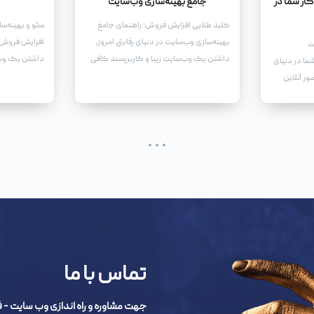
ار شما در
جامع بهینه‌سازی وب‌سایت
کلید طلایی افزایش فروش: راهنمای جامع
سئو و بهینه‌س
بهینه‌سازی وب‌سایت در دنیای رقابتی امروز،
افزایش فروش د
ت
داشتن یک وب‌سایت زیبا و کاربرپسند کافی
داشتن یک وب‌
ا در دنیای
نیست. برای اینکه وب‌سایت شما واقعاً به یک
شدن، جذب مخا
ور آنلاین
ابزار قدرتمند برای افزایش فروش تبدیل شود،
فروش، نیاز به
کسب و
باید آن را بهینه کنید.
دارید.
 و ضروری
ی نه تنها
 محصولات و
از مخاطبان
ی را برای
ه ارمغان
تماس با ما
جهت مشاوره و راه اندازی وب سایت - فروشگاه اینترنتی 