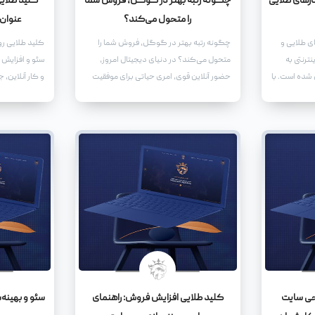
ارهای طلایی
چگونه رتبه بهتر در گوگل، فروش شما
کلید طلایی
را متحول می‌کند؟
عنوان
ی طلایی و
چگونه رتبه بهتر در گوگل، فروش شما را
کلید طلایی رو
ترنتی به
متحول می‌کند؟ در دنیای دیجیتال امروز،
سئو و افزایش
 شده است. با
حضور آنلاین قوی، امری حیاتی برای موفقیت
و کار آنلاین، 
نترنت، کسب
هر کسب‌وکاری است.
می‌شود، یافتن 
 فضای آنلاین
جلب توجه مخا
ر بزرگ را به
مهم‌ترین ابزار
عنوان سئو شده
توجه موتورها
بلکه بازدیدکن
تعامل کند.
حی سایت
کلید طلایی افزایش فروش: راهنمای
سئو و بهینه