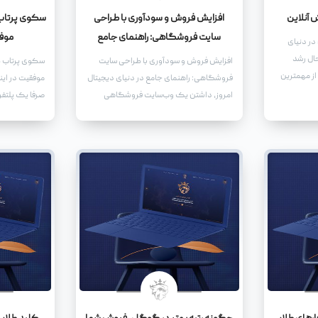
ش آنلاین
افزایش فروش و سودآوری با طراحی
سکوی پرتاب 
سایت فروشگاهی: راهنمای جامع
موفق
 در دنیای
حال رشد
افزایش فروش و سودآوری با طراحی سایت
سکوی پرتاب ک
از مهمترین
فروشگاهی: راهنمای جامع در دنیای دیجیتال
موفقیت در این
ست. یکی از
امروز، داشتن یک وب‌سایت فروشگاهی
صرفا یک پلتف
 هدف،
قدرتمند، نه تنها یک مزیت رقابتی، بلکه یک
ویدیو نیست. 
 موتور
ضرورت برای کسب‌وکارهایی است که به
قدرتمند برای 
دنبال رشد و توسعه هستند. یک سایت
نوپا گرفته تا
فروشگاهی حرفه‌ای می‌تواند به شما کمک
تبدیل شده اس
کند تا دامنه فعالیت خود را گسترش دهید،
مشتریان جدید جذب کنید، و در نهایت،
فروش و سودآوری خود را به طور چشمگیری
افزایش دهید.