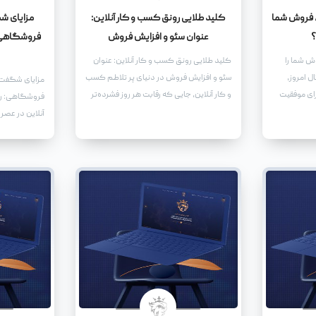
 فروش شما
کلید طلایی رونق کسب و کار آنلاین:
مزایای ش
؟
عنوان سئو و افزایش فروش
فروشگاهی: 
ش شما را
کلید طلایی رونق کسب و کار آنلاین: عنوان
ل امروز،
سئو و افزایش فروش در دنیای پر تلاطم کسب
مزایای شگفت‌
رای موفقیت
و کار آنلاین، جایی که رقابت هر روز فشرده‌تر
فروشگاهی: رو
می‌شود، یافتن راه‌هایی برای متمایز شدن و
آنلاین در عصر 
جلب توجه مخاطبان امری حیاتی است. یکی از
برای هر کسب 
مهم‌ترین ابزارها در این زمینه، استفاده از یک
کارهای فروشگ
عنوان سئو شده و جذاب است که نه تنها
است. طراحی ی
توجه موتورهای جستجو را به خود جلب کند،
به شما این ام
بلکه بازدیدکنندگان را نیز ترغیب به کلیک و
خدمات خود را 
تعامل کند.
عرضه کنید، بل
رونق و توسعه 
می‌آورد.