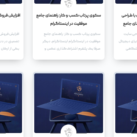
با طراحی
سکوی پرتاب کسب و کار: راهنمای جامع
افزایش فروش 
ای جامع
موفقیت در اینستاگرام
احی سایت
سکوی پرتاب کسب و کار: راهنمای جامع
افزایش فروش ا
یای دیجیتال
موفقیت در اینستاگرام اینستاگرام، دیگر
تضمینی در دنیا
وشگاهی
صرفا یک پلتفرم اشتراک‌گذاری عکس و
یکی از ارکان 
ی، بلکه یک
ویدیو نیست. بلکه به یک سکوی پرتاب
گسترش روزافز
ت که به
قدرتمند برای کسب و کارها، از استارت‌آپ‌های
و کارها ناگزی
 سایت
نوپا گرفته تا برندهای بزرگ و شناخته‌شده،
هستند تا بتوان
ه شما کمک
تبدیل شده است.
خود اختصاص 
سترش دهید،
نهایت،
ر چشمگیری