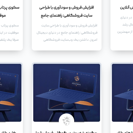
ش آنلاین
افزایش فروش و سودآوری با طراحی
سکوی پرتاب 
سایت فروشگاهی: راهنمای جامع
موفق
 در دنیای
حال رشد
افزایش فروش و سودآوری با طراحی سایت
سکوی پرتاب ک
از مهمترین
فروشگاهی: راهنمای جامع در دنیای دیجیتال
موفقیت در این
ست. یکی از
امروز، داشتن یک وب‌سایت فروشگاهی
صرفا یک پلتف
 هدف،
قدرتمند، نه تنها یک مزیت رقابتی، بلکه یک
ویدیو نیست. 
 موتور
ضرورت برای کسب‌وکارهایی است که به
قدرتمند برای 
دنبال رشد و توسعه هستند. یک سایت
نوپا گرفته تا
فروشگاهی حرفه‌ای می‌تواند به شما کمک
تبدیل شده اس
کند تا دامنه فعالیت خود را گسترش دهید،
مشتریان جدید جذب کنید، و در نهایت،
فروش و سودآوری خود را به طور چشمگیری
افزایش دهید.