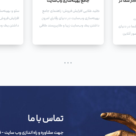
ار شما در
جامع بهینه‌سازی وب‌سایت
کلید طلایی افزایش فروش: راهنمای جامع
سئو و بهینه‌س
بهینه‌سازی وب‌سایت در دنیای رقابتی امروز،
افزایش فروش د
ت
داشتن یک وب‌سایت زیبا و کاربرپسند کافی
داشتن یک وب‌
ا در دنیای
نیست. برای اینکه وب‌سایت شما واقعاً به یک
شدن، جذب مخا
ور آنلاین
ابزار قدرتمند برای افزایش فروش تبدیل شود،
فروش، نیاز به
کسب و
باید آن را بهینه کنید.
دارید.
 و ضروری
ی نه تنها
 محصولات و
از مخاطبان
ی را برای
ه ارمغان
تماس با ما
جهت مشاوره و راه اندازی وب سایت - فروشگاه اینترنتی 