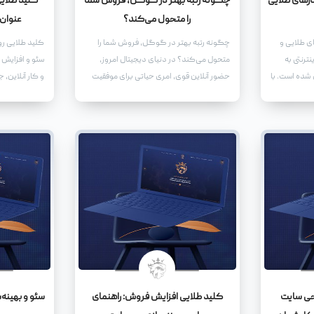
ارهای طلایی
چگونه رتبه بهتر در گوگل، فروش شما
کلید طلایی
را متحول می‌کند؟
عنوان
ی طلایی و
چگونه رتبه بهتر در گوگل، فروش شما را
کلید طلایی رو
ترنتی به
متحول می‌کند؟ در دنیای دیجیتال امروز،
سئو و افزایش
 شده است. با
حضور آنلاین قوی، امری حیاتی برای موفقیت
و کار آنلاین، 
نترنت، کسب
هر کسب‌وکاری است.
می‌شود، یافتن 
 فضای آنلاین
جلب توجه مخا
ر بزرگ را به
مهم‌ترین ابزار
عنوان سئو شده
توجه موتورها
بلکه بازدیدکن
تعامل کند.
حی سایت
کلید طلایی افزایش فروش: راهنمای
سئو و بهینه