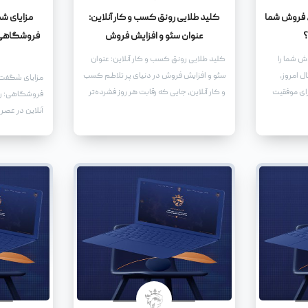
 فروش شما
کلید طلایی رونق کسب و کار آنلاین:
مزایای ش
؟
عنوان سئو و افزایش فروش
فروشگاهی: 
ش شما را
کلید طلایی رونق کسب و کار آنلاین: عنوان
ل امروز،
سئو و افزایش فروش در دنیای پر تلاطم کسب
مزایای شگفت‌
رای موفقیت
و کار آنلاین، جایی که رقابت هر روز فشرده‌تر
فروشگاهی: رو
می‌شود، یافتن راه‌هایی برای متمایز شدن و
آنلاین در عصر 
جلب توجه مخاطبان امری حیاتی است. یکی از
برای هر کسب 
مهم‌ترین ابزارها در این زمینه، استفاده از یک
کارهای فروشگ
عنوان سئو شده و جذاب است که نه تنها
است. طراحی ی
توجه موتورهای جستجو را به خود جلب کند،
به شما این ام
بلکه بازدیدکنندگان را نیز ترغیب به کلیک و
خدمات خود را 
تعامل کند.
عرضه کنید، بل
رونق و توسعه 
می‌آورد.