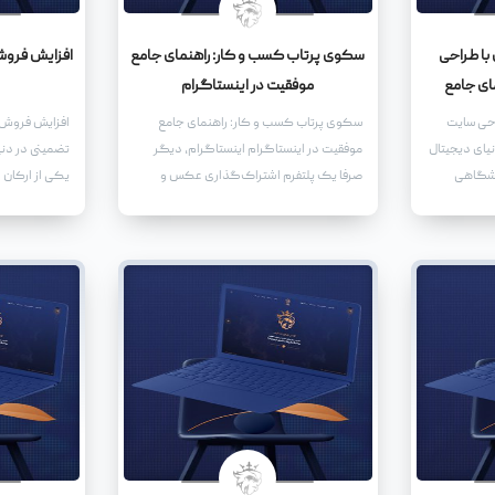
با طراحی
سکوی پرتاب کسب و کار: راهنمای جامع
افزایش فروش 
ای جامع
موفقیت در اینستاگرام
احی سایت
سکوی پرتاب کسب و کار: راهنمای جامع
افزایش فروش ا
یای دیجیتال
موفقیت در اینستاگرام اینستاگرام، دیگر
تضمینی در دنیا
وشگاهی
صرفا یک پلتفرم اشتراک‌گذاری عکس و
یکی از ارکان 
ی، بلکه یک
ویدیو نیست. بلکه به یک سکوی پرتاب
گسترش روزافز
ت که به
قدرتمند برای کسب و کارها، از استارت‌آپ‌های
و کارها ناگزی
 سایت
نوپا گرفته تا برندهای بزرگ و شناخته‌شده،
هستند تا بتوان
ه شما کمک
تبدیل شده است.
خود اختصاص 
سترش دهید،
نهایت،
ر چشمگیری