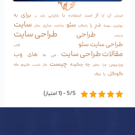
برای
از
به
با
آن
است
استفاده
آیا
بازاریابی
باید
آموزش
بر
سایت
در
سئو
را
سازی
ساخت
بهترین
رایگان
سال
بهینه
طراحی سایت
طراحی
شرکت
طراحی سایت سئو
قالب
مقالات طراحی سایت
وب
های
می
ها
چیست
وردپرس
چگونه
چه
کنیم
که
چرا
کار
چطور
کسب
گوگل
یک
یا
5/5 - (1 امتیاز)