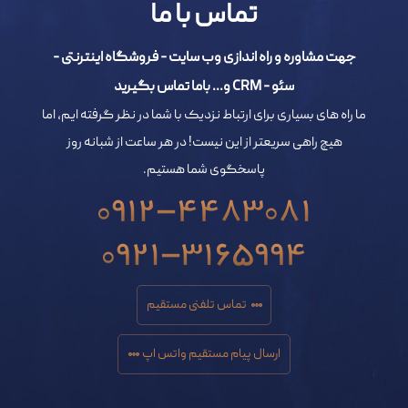
تماس با ما
جهت مشاوره و راه اندازی وب سایت - فروشگاه اینترنتی -
سئو - CRM و... باما تماس بگیرید
ما راه های بسیاری برای ارتباط نزدیک با شما در نظر گرفته ایم، اما
هیچ راهی سریعتر از این نیست! در هر ساعت از شبانه روز
پاسخگوی شما هستیم.
0912-4483081
0921-3165994
تماس تلفنی مستقیم
ارسال پیام مستقیم واتس اپ